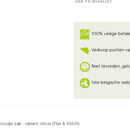
ADD TO WISHLIST
100% veilige betal
Verkoop punten va
Niet tevreden, geld
1ste belgische we
oodje zak - vibrant citrus (Flax & Stitch)