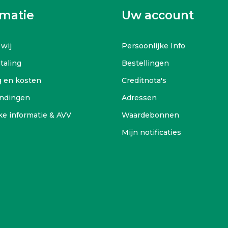
rmatie
Uw account
 wij
Persoonlijke Info
etaling
Bestellingen
g en kosten
Creditnota's
ndingen
Adressen
ke informatie & AVV
Waardebonnen
Mijn notificaties