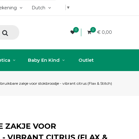
▼
rekening
Dutch
0
0
€ 0,00
tica
Baby En Kind
Outlet
bruikbare zakje voor stokbroodje - vibrant citrus (Flax & Stitch)
E ZAKJE VOOR
- VIBRANT CITRUS (FLAX &