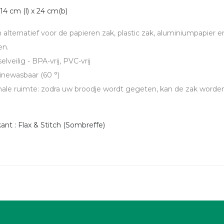
14 cm (l) x 24 cm(b)
 alternatief voor de papieren zak, plastic zak, aluminiumpapier
en.
lveilig - BPA-vrij, PVC-vrij
newasbaar (60 °)
ale ruimte: zodra uw broodje wordt gegeten, kan de zak worden
kant : Flax & Stitch (Sombreffe)