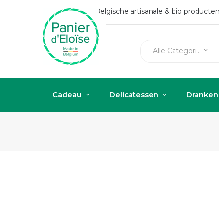
Belgische artisanale & bio produc
Alle Categorieën
keyboard_arrow_down
Cadeau
Delicatessen
Dranken