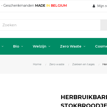
ten - Geschenkmanden
MADE
IN
BELGIUM
Mijn 
Bio
Welzijn
Zero Waste
Cosme
Home
Zero waste
Zakken en tasjes
Her
HERBRUIKBAR
STOKBROODJE 