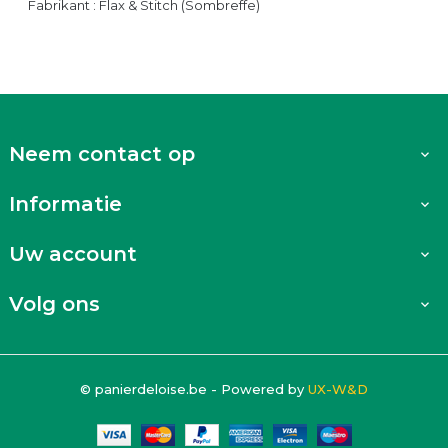
Fabrikant : Flax & Stitch (Sombreffe)
Neem contact op

Informatie

Uw account

Volg ons

© panierdeloise.be - Powered by
UX-W&D