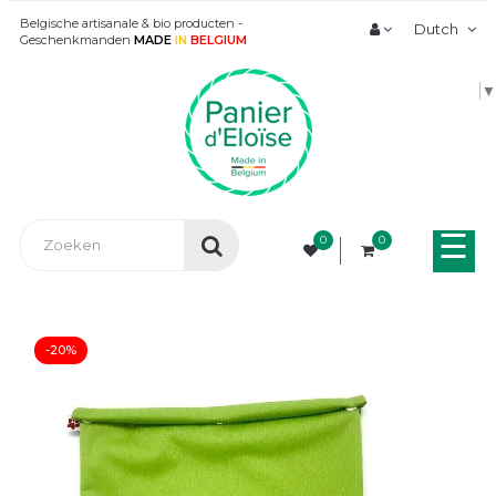
Belgische artisanale & bio producten -
Dutch
Geschenkmanden
MADE
IN
BELGIUM
▼
Tog
☰
0
0
nav
-20%