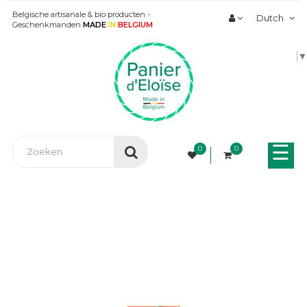
Belgische artisanale & bio producten -
Dutch
Geschenkmanden
MADE
IN
BELGIUM
▼
Tog
☰
0
0
nav