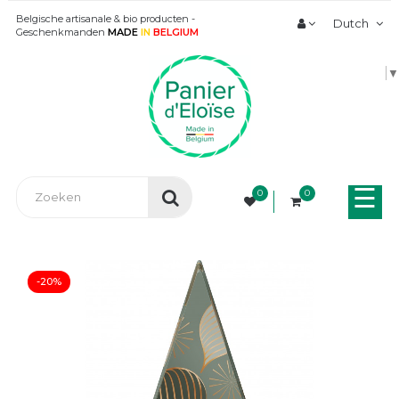
Belgische artisanale & bio producten -
Dutch
Geschenkmanden
MADE
IN
BELGIUM
▼
Tog
☰
0
0
nav
-20%