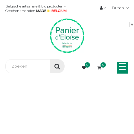
Belgische artisanale & bio producten -
Dutch
Geschenkmanden
MADE
IN
BELGIUM
▼
Tog
☰
0
0
nav