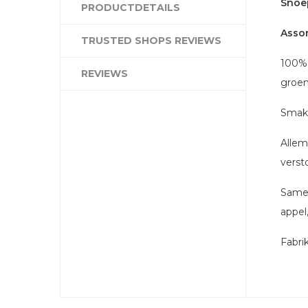
Snoep
PRODUCTDETAILS
Assor
TRUSTED SHOPS REVIEWS
100% 
REVIEWS
groen
Smake
Allem
verst
Samen
appel,
Fabri