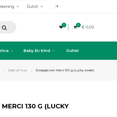
▼
rekening
Dutch
0
0
€ 0,00
tica
Baby En Kind
Outlet
Zoet uit huis
Snoepjes kan Merci 130 g (Lucky sweet)
MERCI 130 G (LUCKY