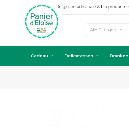
Belgische artisanale & bio produc
Alle Categorieën
keyboard_arrow_down
Cadeau
Delicatessen
Dranken