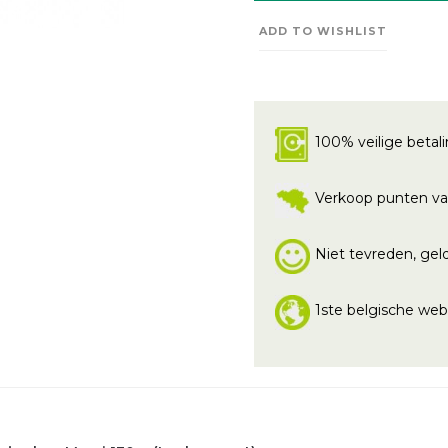
ADD TO WISHLIST
100% veilige betal
Verkoop punten va
Niet tevreden, geld
1ste belgische we