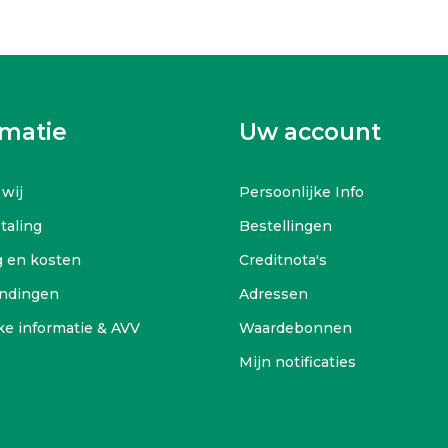
rmatie
Uw account
 wij
Persoonlijke Info
etaling
Bestellingen
g en kosten
Creditnota's
ndingen
Adressen
ke informatie & AVV
Waardebonnen
Mijn notificaties