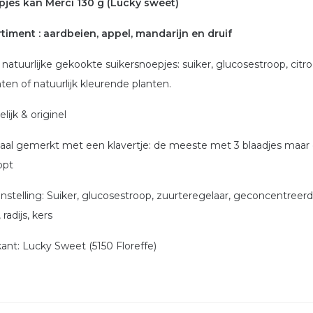
jes kan Merci 130 g (Lucky sweet)
timent : aardbeien, appel, mandarijn en druif
natuurlijke gekookte suikersnoepjes: suiker, glucosestroop, citr
ten of natuurlijk kleurende planten.
lijk & originel
aal gemerkt met een klavertje: de meeste met 3 blaadjes maar e
opt
stelling: Suiker, glucosestroop, zuurteregelaar, geconcentreerde
 radijs, kers
kant: Lucky Sweet (5150 Floreffe)