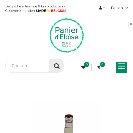
Belgische artisanale & bio producten -
Dutch
Geschenkmanden
MADE
IN
BELGIUM
▼
Tog
☰
0
0
nav