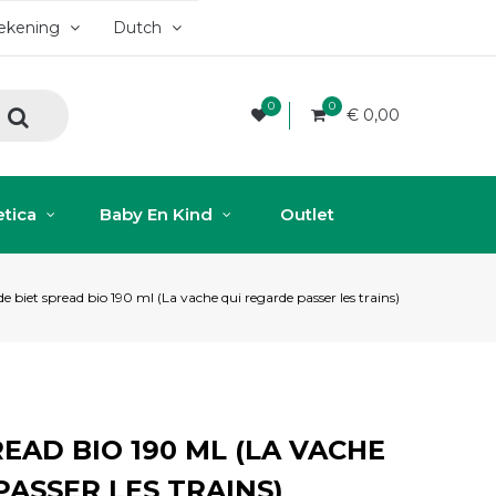
rekening
Dutch
0
0
€ 0,00
tica
Baby En Kind
Outlet
e biet spread bio 190 ml (La vache qui regarde passer les trains)
EAD BIO 190 ML (LA VACHE
PASSER LES TRAINS)