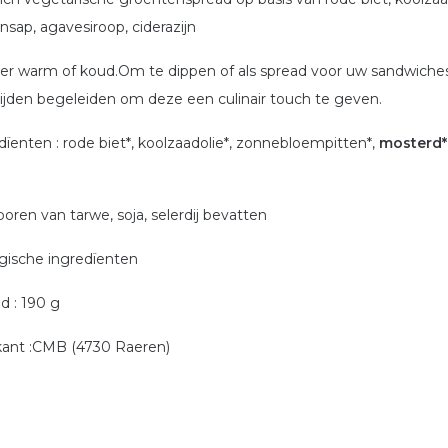
ensap, agavesiroop, ciderazijn
er warm of koud.Om te dippen of als spread voor uw sandwiches
ijden begeleiden om deze een culinair touch te geven.
dïenten : rode biet*, koolzaadolie*, zonnebloempitten*,
mosterd*
poren van tarwe, soja, selerdij bevatten
ogische ingredïenten
d : 190 g
kant :CMB (4730 Raeren)