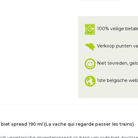
100% veilige betal
Verkoop punten va
Niet tevreden, geld
1ste belgische we
biet spread 190 ml (La vache qui regarde passer les trains)
ich vegetarische groentenspread op basis van rode biet, koolz