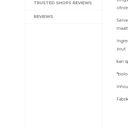
TRUSTED SHOPS REVIEWS
citro
REVIEWS
Serve
maalt
Ingre
zout
kan s
*biol
Inhou
Fabri