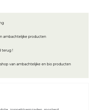
ing
n ambachtelijke producten
 terug !
bshop van ambachtelijke en bio producten
aadolie, zonnebloemzaden, mosterd,