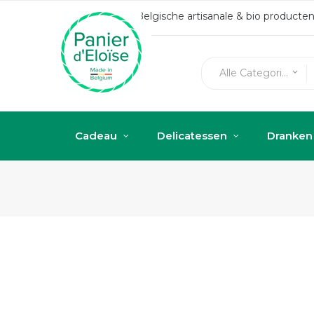
Belgische artisanale & bio produc
Alle Categorieën
keyboard_arrow_down
Cadeau
Delicatessen
Dranken