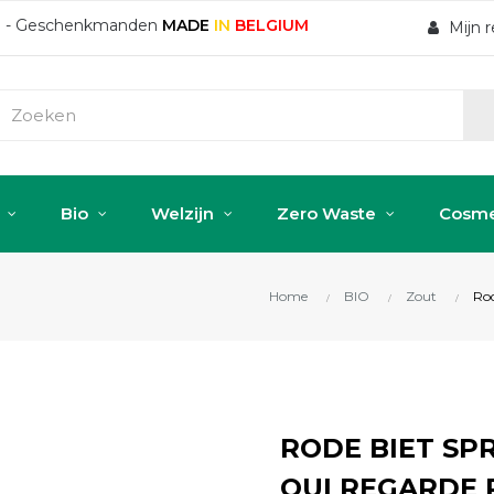
ten - Geschenkmanden
MADE
IN
BELGIUM
Mijn 
Bio
Welzijn
Zero Waste
Cosme
Home
BIO
Zout
Rod
RODE BIET SPR
QUI REGARDE 