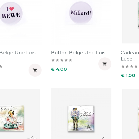
Belge Une Fois
Button Belge Une Fois...
Cadeau
Luce...

Prijs
€ 4,00

Prijs
€ 1,00