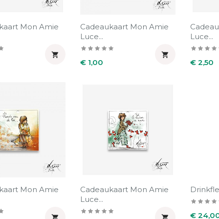
kaart Mon Amie
Cadeaukaart Mon Amie
Cadeau
Luce...
Luce...


Prijs
Prijs
€ 1,00
€ 2,50
kaart Mon Amie
Cadeaukaart Mon Amie
Drinkfle
Luce...
Prijs
€ 24,0

