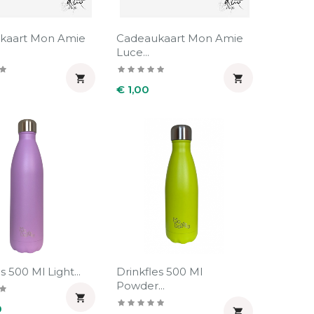
kaart Mon Amie
Cadeaukaart Mon Amie
Luce...


Prijs
€ 1,00
s 500 Ml Light...
Drinkfles 500 Ml
Powder...

0
