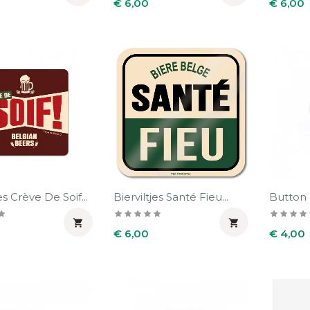
Prijs
Prijs
€ 6,00
€ 6,00
es Crève De Soif...
Bierviltjes Santé Fieu...
Button 


Prijs
Prijs
€ 6,00
€ 4,00