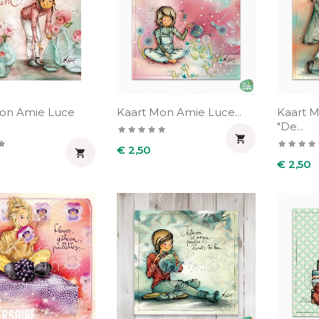
Mon Amie Luce
Kaart Mon Amie Luce...
Kaart 
"De...

Prijs
€ 2,50

Prijs
€ 2,50