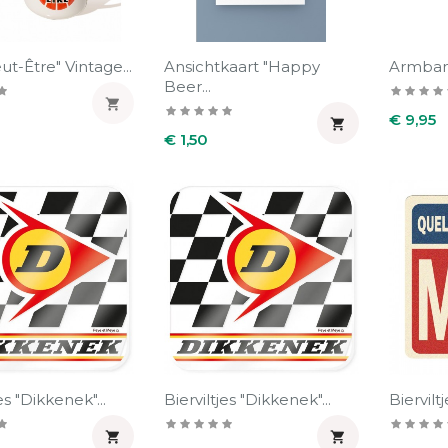
t-Être" Vintage...
Ansichtkaart "Happy
Armband
Beer...

Prijs
€ 9,95

Prijs
€ 1,50
es "Dikkenek"...
Bierviltjes "Dikkenek"...
Biervilt

