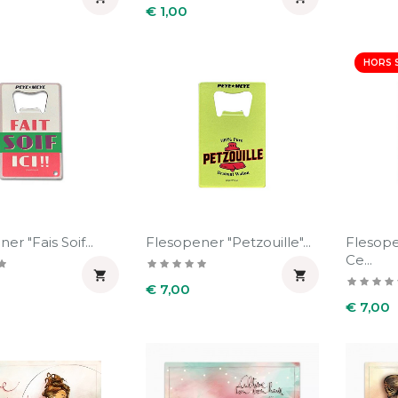
Prijs
€ 1,00
HORS 
er "Fais Soif...
Flesopener "Petzouille"...
Flesope
Ce...


Prijs
€ 7,00
Prijs
€ 7,00