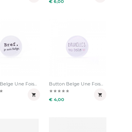
Prijs
€ 6,00
Belge Une Fois...
Button Belge Une Fois...


Prijs
€ 4,00