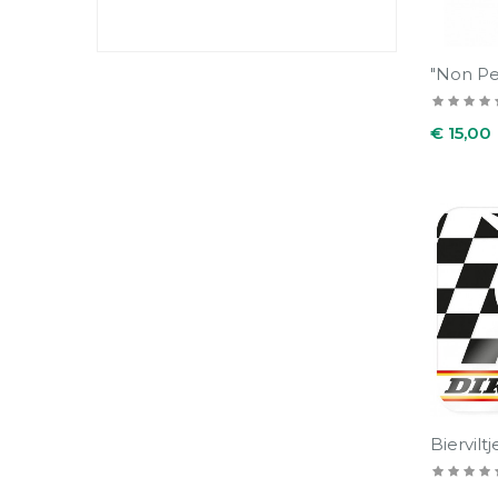
"Non Peu
Prijs
€ 15,00
Bierviltj