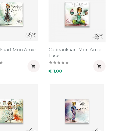
kaart Mon Amie
Cadeaukaart Mon Amie
Luce...


Prijs
€ 1,00