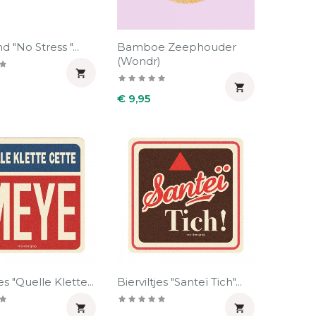
 "No Stress "...
Bamboe Zeephouder
(Wondr)


Prijs
€ 9,95
jes "Quelle Klette...
Bierviltjes "Santeï Tich"...

