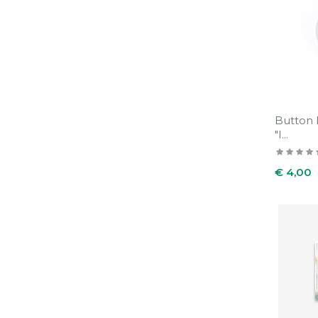
Button 
"I...
Prijs
€ 4,00