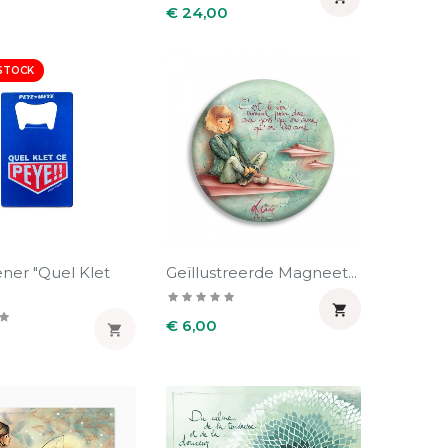
Prijs
€ 24,00
STOCK
ner "Quel Klet
Geïllustreerde Magneet...

Prijs
€ 6,00
