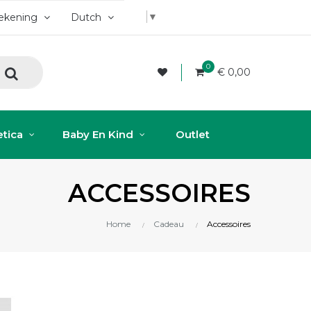
▼
rekening
Dutch
0
€ 0,00
tica
Baby En Kind
Outlet
ACCESSOIRES
Home
Cadeau
Accessoires