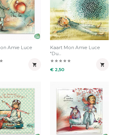
Mon Amie Luce
Kaart Mon Amie Luce
"Du...


Prijs
€ 2,50