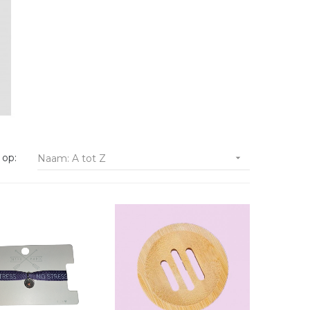
 op:
Naam: A tot Z
