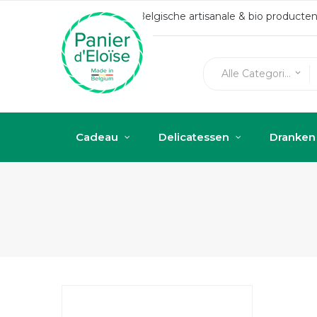
Belgische artisanale & bio produc
Alle Categorieën
keyboard_arrow_down
Cadeau
Delicatessen
Dranken