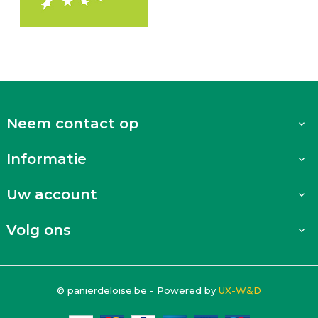
Neem contact op

Informatie

Uw account

Volg ons

© panierdeloise.be - Powered by
UX-W&D