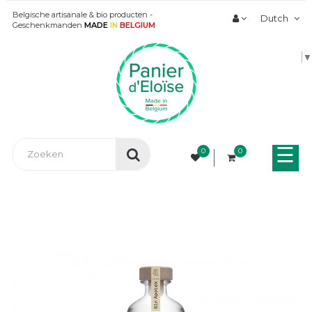
Belgische artisanale & bio producten -
Dutch
Geschenkmanden
MADE
IN
BELGIUM
▼
Tog
☰
0
0
nav